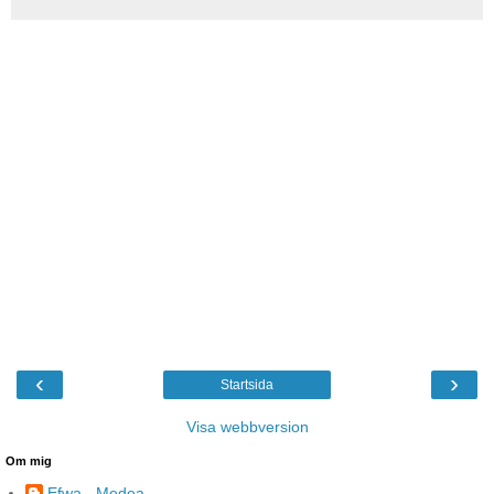
‹
›
Startsida
Visa webbversion
Om mig
Efwa - Medea